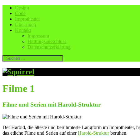
Design
Code
Improtheater
Über mich
Kontakt
Impressum
Haftungsausschluss
Datenschutzerklärung
Filme
1
Filme und Serien mit Harold-Struktur
Der Harold, die älteste und berühmteste Langform im Improtheater, ha
das etliche Filme und Serien auf einer
Harold-Struktur
beruhen.