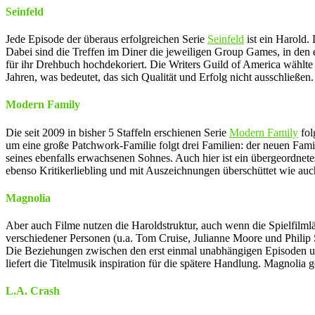
Seinfeld
Jede Episode der überaus erfolgreichen Serie
Seinfeld
ist ein Harold.
Dabei sind die Treffen im Diner die jeweiligen Group Games, in den e
für ihr Drehbuch hochdekoriert. Die Writers Guild of America wählte 
Jahren, was bedeutet, das sich Qualität und Erfolg nicht ausschließen.
Modern Family
Die seit 2009 in bisher 5 Staffeln erschienen Serie
Modern Family
fol
um eine große Patchwork-Familie folgt drei Familien: der neuen Fami
seines ebenfalls erwachsenen Sohnes. Auch hier ist ein übergeordne
ebenso Kritikerliebling und mit Auszeichnungen überschüttet wie auc
Magnolia
Aber auch Filme nutzen die Haroldstruktur, auch wenn die Spielfilml
verschiedener Personen (u.a. Tom Cruise, Julianne Moore und Philip
Die Beziehungen zwischen den erst einmal unabhängigen Episoden un
liefert die Titelmusik inspiration für die spätere Handlung. Magnoli
L.A. Crash