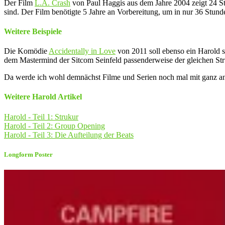
Der Film
L.A. Crash
von Paul Haggis aus dem Jahre 2004 zeigt 24 St
sind. Der Film benötigte 5 Jahre an Vorbereitung, um in nur 36 Stund
Weitere Beispiele
Die Komödie
Accidentally in Love
von 2011 soll ebenso ein Harold se
dem Mastermind der Sitcom Seinfeld passenderweise der gleichen Str
Da werde ich wohl demnächst Filme und Serien noch mal mit ganz and
Weitere Harold Artikel
Harold - Teil 1: Strukur
Harold - Teil 2: Group Opening
Harold - Teil 3: Die Aufteilung der Beats
Longform Poster