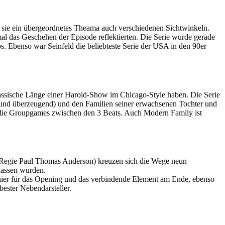
ten sie ein übergeordnetes Theama auch verschiedenen Sichtwinkeln.
mal das Geschehen der Episode reflektierten. Die Serie wurde gerade
s. Ebenso war Seinfeld die beliebteste Serie der USA in den 90er
lassische Länge einer Harold-Show im Chicago-Style haben. Die Serie
ft und überzeugend) und den Familien seiner erwachsenen Tochter und
d die Groupgames zwischen den 3 Beats. Auch Modern Family ist
Regie Paul Thomas Anderson) kreuzen sich die Wege neun
lassen wurden.
hier für das Opening und das verbindende Element am Ende, ebenso
bester Nebendarsteller.