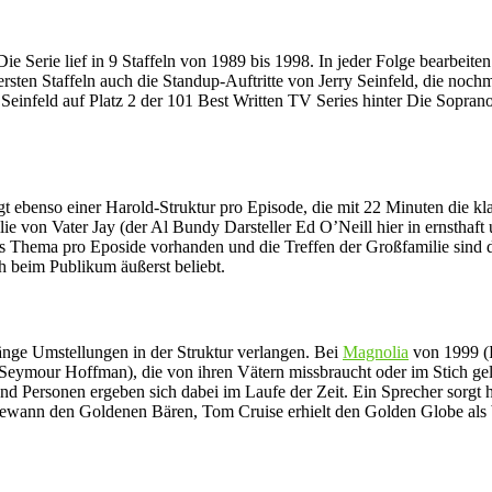
 Die Serie lief in 9 Staffeln von 1989 bis 1998. In jeder Folge bearbei
rsten Staffeln auch die Standup-Auftritte von Jerry Seinfeld, die noch
Seinfeld auf Platz 2 der 101 Best Written TV Series hinter Die Soprano
gt ebenso einer Harold-Struktur pro Episode, die mit 22 Minuten die k
lie von Vater Jay (der Al Bundy Darsteller Ed O’Neill hier in ernstha
tes Thema pro Eposide vorhanden und die Treffen der Großfamilie sin
h beim Publikum äußerst beliebt.
änge Umstellungen in der Struktur verlangen. Bei
Magnolia
von 1999 (
 Seymour Hoffman), die von ihren Vätern missbraucht oder im Stich ge
d Personen ergeben sich dabei im Laufe der Zeit. Ein Sprecher sorgt 
a gewann den Goldenen Bären, Tom Cruise erhielt den Golden Globe als 