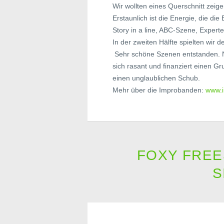
Wir wollten eines Querschnitt zeig
Erstaunlich ist die Energie, die die
Story in a line, ABC-Szene, Exper
In der zweiten Hälfte spielten wir d
Sehr schöne Szenen entstanden. No
sich rasant und finanziert einen Gr
einen unglaublichen Schub.
Mehr über die Improbanden:
www.
FOXY FREE
S