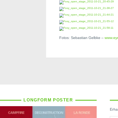
Fotos: Sebastian Gelbke –
www.eye
LONGFORM POSTER
Erhal