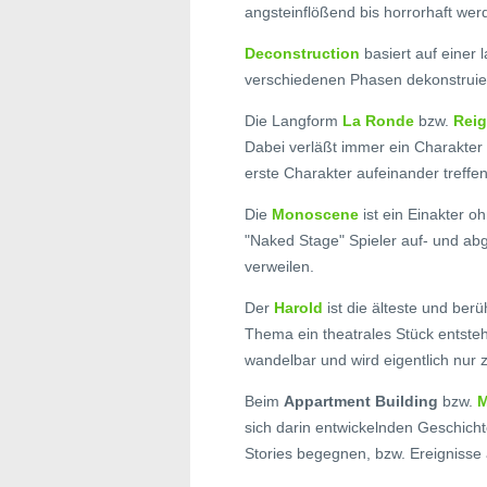
angsteinflößend bis horrorhaft wer
Deconstruction
basiert auf einer 
verschiedenen Phasen dekonstruier
Die Langform
La Ronde
bzw.
Rei
Dabei verläßt immer ein Charakter
erste Charakter aufeinander treffe
Die
Monoscene
ist ein Einakter 
"Naked Stage" Spieler auf- und abg
verweilen.
Der
Harold
ist die älteste und b
Thema ein theatrales Stück entstehe
wandelbar und wird eigentlich nur z
Beim
Appartment Building
bzw.
M
sich darin entwickelnden Geschich
Stories begegnen, bzw. Ereignisse