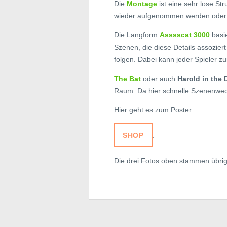
Die
Montage
ist eine sehr lose St
wieder aufgenommen werden oder 
Die Langform
Asssscat 3000
basie
Szenen, die diese Details assozie
folgen. Dabei kann jeder Spieler 
The Bat
oder auch
Harold in the 
Raum. Da hier schnelle Szenenwechs
Hier geht es zum Poster:
SHOP
.
Die drei Fotos oben stammen übri