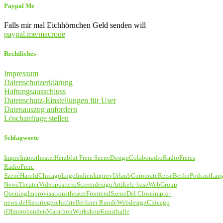
Paypal Me
Falls mir mal Eichhörnchen Geld senden will
paypal.me/macrone
Rechtliches
Impressum
Datenschutzerklärung
Haftungsausschluss
Datenschutz-Einstellungen für User
Datenauszug anfordern
Löschanfrage stellen
Schlagworte
Impro
Improtheater
Herzblut Freie Szene
Design
Colaboradio
Radio
Freies
Radio
Freie
Szene
Harold
Chicago
Logo
Indien
Improv
Urlaub
Corporate
Reise
Berlin
Podcast
Lan
News
Theater
Video
poster
io
Screendesign
Artikel
c-base
Web
Group
Opening
Improvisationstheater
Frontend
Szene
Del Close
impro-
news.de
Historie
geschichte
Berliner Runde
Webdesign
Chicago
iO
Improbanden
Marathon
Workshop
Kunsthalle