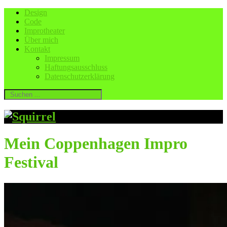
Design
Code
Improtheater
Über mich
Kontakt
Impressum
Haftungsausschluss
Datenschutzerklärung
Mein Coppenhagen Impro
Festival