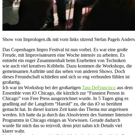
Show von Imprologen.dk mit vorn links sitzend Stefan Pagels Anderson
Das Copenhagen Impro Festival ist nun vorbei. Es war eine große
Freude, mit Improvisateuren eine Woche intensiv zu arbeiten. Es
entsteht ein enger Zusammenhalt beim Erarbeiten von Techniken
wie auch viel kreatives Kribbeln. Dazu kommen die Workshops, die
gemeinsamen Auftritte und das sehen von anderen Shows. Doch
dieses Freundschaft schließen und sich so eng verbunden fühlen ist
großartig.
Ich war im Workshop bei der großartigen
Tara DeFrancisco
aus dem
Ensemble vom iO Chicago, die kürzlich zur “Funniest Person in
Chicago” von Free Press ausgezeichnet wurde. In 5 Tagen ging es
gradlinig auf die Langform “Harold” zu, die das iO so berühmt
gemacht hat. In dieser kurzen Zeit kann das Thema nur angerissen
werden. Ich hatte da ja durch das Absolvieren des Summer Intensive
Programms in Chicago einiges an Vorwissen. Gerade dadurch
wurde für mich das so reizvoll, denn jetzt nahm ich Details viel
klarer wahr.