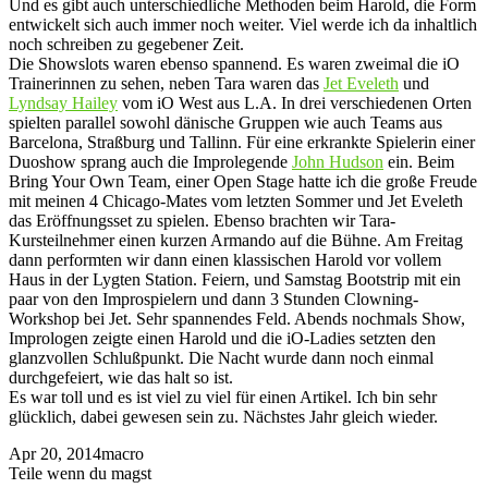
Und es gibt auch unterschiedliche Methoden beim Harold, die Form
entwickelt sich auch immer noch weiter. Viel werde ich da inhaltlich
noch schreiben zu gegebener Zeit.
Die Showslots waren ebenso spannend. Es waren zweimal die iO
Trainerinnen zu sehen, neben Tara waren das
Jet Eveleth
und
Lyndsay Hailey
vom iO West aus L.A. In drei verschiedenen Orten
spielten parallel sowohl dänische Gruppen wie auch Teams aus
Barcelona, Straßburg und Tallinn. Für eine erkrankte Spielerin einer
Duoshow sprang auch die Improlegende
John Hudson
ein. Beim
Bring Your Own Team, einer Open Stage hatte ich die große Freude
mit meinen 4 Chicago-Mates vom letzten Sommer und Jet Eveleth
das Eröffnungsset zu spielen. Ebenso brachten wir Tara-
Kursteilnehmer einen kurzen Armando auf die Bühne. Am Freitag
dann performten wir dann einen klassischen Harold vor vollem
Haus in der Lygten Station. Feiern, und Samstag Bootstrip mit ein
paar von den Improspielern und dann 3 Stunden Clowning-
Workshop bei Jet. Sehr spannendes Feld. Abends nochmals Show,
Imprologen zeigte einen Harold und die iO-Ladies setzten den
glanzvollen Schlußpunkt. Die Nacht wurde dann noch einmal
durchgefeiert, wie das halt so ist.
Es war toll und es ist viel zu viel für einen Artikel. Ich bin sehr
glücklich, dabei gewesen sein zu. Nächstes Jahr gleich wieder.
Apr 20, 2014
macro
Teile wenn du magst