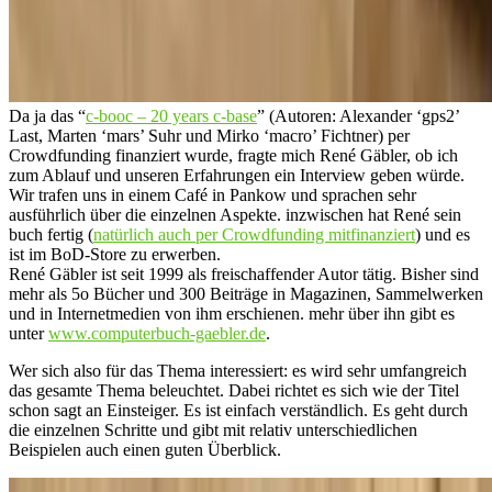
Da ja das “
c-booc – 20 years c-base
” (Autoren: Alexander ‘gps2’
Last, Marten ‘mars’ Suhr und Mirko ‘macro’ Fichtner) per
Crowdfunding finanziert wurde, fragte mich René Gäbler, ob ich
zum Ablauf und unseren Erfahrungen ein Interview geben würde.
Wir trafen uns in einem Café in Pankow und sprachen sehr
ausführlich über die einzelnen Aspekte. inzwischen hat René sein
buch fertig (
natürlich auch per Crowdfunding mitfinanziert
) und es
ist im BoD-Store zu erwerben.
René Gäbler ist seit 1999 als freischaffender Autor tätig. Bisher sind
mehr als 5o Bücher und 300 Beiträge in Magazinen, Sammelwerken
und in Internetmedien von ihm erschienen. mehr über ihn gibt es
unter
www.computerbuch-gaebler.de
.
Wer sich also für das Thema interessiert: es wird sehr umfangreich
das gesamte Thema beleuchtet. Dabei richtet es sich wie der Titel
schon sagt an Einsteiger. Es ist einfach verständlich. Es geht durch
die einzelnen Schritte und gibt mit relativ unterschiedlichen
Beispielen auch einen guten Überblick.