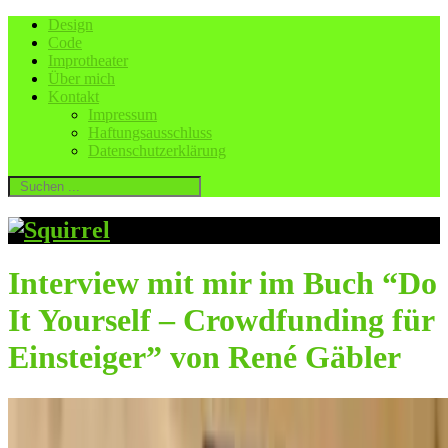
Design
Code
Improtheater
Über mich
Kontakt
Impressum
Haftungsausschluss
Datenschutzerklärung
Interview mit mir im Buch “Do
It Yourself – Crowdfunding für
Einsteiger” von René Gäbler