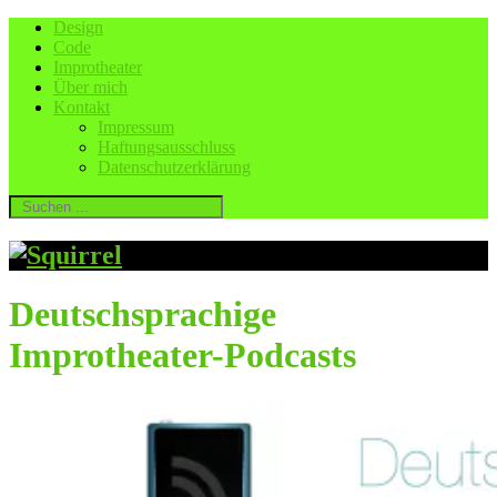
Design
Code
Improtheater
Über mich
Kontakt
Impressum
Haftungsausschluss
Datenschutzerklärung
Deutschsprachige
Improtheater-Podcasts