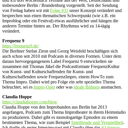
und ich dort wöchentlich Termine aus der Welt, Deutschland und
insbesondere Berlin / Brandenburg vorgestellt. Seit der Sendung
von Freitag haben wir mit
Folge #31
unser Konzept verändert und
besprechen nun einen thematischen Schwerpunkt (wie z.B. ein
Improblog oder ein Festival) etwas ausführlicher und hängen die
anderen Termine hinten an. Der Rhythmus wird zu 14-tägig
verändert.
Frequenz 9
https://frequenz9.de/
Die Berliner Stefan Ziron und Georg Weisfeld beschäftigen sich
auch schon seit 2010 mit Podcasts in diversen Formen. Unter dem
daraus hervorgegangenem Label Frequenz 9 entwickelten sie
zusammen mit Thomas Jäkel die Podcastformate FrequenzKultur
von Kunst- und Kulturschaffenden für Kunst- und
Kulturschaffenden sowie FrequenzImpro, einem HowTo zum
Thema Impro. Dabei wird pro Folge ein sehr spezielles Thema
beleuchtet, sei es
Impro-Oper
oder was
ideale Bühnen
ausmachen.
Claudia Hoppe
https://claudiahoppe.com/blog/
Claudia Hoppe von den Improbanden aus Berlin hat 2013
angefangen, Podcasts zum Thema Improtheater in ihrem Heimstudio
zu produzieren. Dabei gibt es monologartige Episoden zu einem
bestimmten Thema, wie zum Beispiel
Spielfreude und Verspieltheit
.
Ich durfte als erster Interviewgast mit Claudia über das
iO Improv