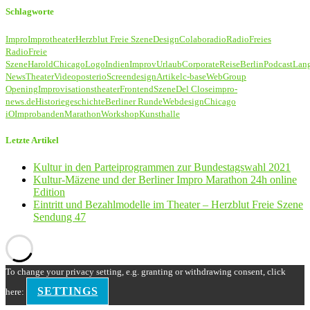
Schlagworte
Impro
Improtheater
Herzblut Freie Szene
Design
Colaboradio
Radio
Freies
Radio
Freie
Szene
Harold
Chicago
Logo
Indien
Improv
Urlaub
Corporate
Reise
Berlin
Podcast
Lan
News
Theater
Video
poster
io
Screendesign
Artikel
c-base
Web
Group
Opening
Improvisationstheater
Frontend
Szene
Del Close
impro-
news.de
Historie
geschichte
Berliner Runde
Webdesign
Chicago
iO
Improbanden
Marathon
Workshop
Kunsthalle
Letzte Artikel
Kultur in den Parteiprogrammen zur Bundestagswahl 2021
Kultur-Mäzene und der Berliner Impro Marathon 24h online
Edition
Eintritt und Bezahlmodelle im Theater – Herzblut Freie Szene
Sendung 47
To change your privacy setting, e.g. granting or withdrawing consent, click
SETTINGS
here: