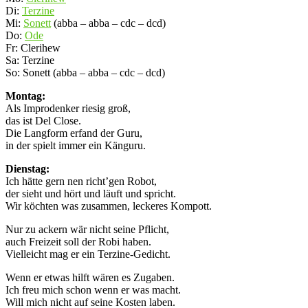
Di:
Terzine
Mi:
Sonett
(abba – abba – cdc – dcd)
Do:
Ode
Fr: Clerihew
Sa: Terzine
So: Sonett (abba – abba – cdc – dcd)
Montag:
Als Improdenker riesig groß,
das ist Del Close.
Die Langform erfand der Guru,
in der spielt immer ein Känguru.
Dienstag:
Ich hätte gern nen richt’gen Robot,
der sieht und hört und läuft und spricht.
Wir köchten was zusammen, leckeres Kompott.
Nur zu ackern wär nicht seine Pflicht,
auch Freizeit soll der Robi haben.
Vielleicht mag er ein Terzine-Gedicht.
Wenn er etwas hilft wären es Zugaben.
Ich freu mich schon wenn er was macht.
Will mich nicht auf seine Kosten laben.