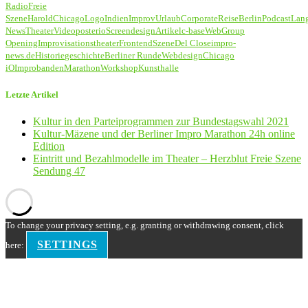
Radio
Freie
Szene
Harold
Chicago
Logo
Indien
Improv
Urlaub
Corporate
Reise
Berlin
Podcast
Lan
News
Theater
Video
poster
io
Screendesign
Artikel
c-base
Web
Group
Opening
Improvisationstheater
Frontend
Szene
Del Close
impro-
news.de
Historie
geschichte
Berliner Runde
Webdesign
Chicago
iO
Improbanden
Marathon
Workshop
Kunsthalle
Letzte Artikel
Kultur in den Parteiprogrammen zur Bundestagswahl 2021
Kultur-Mäzene und der Berliner Impro Marathon 24h online
Edition
Eintritt und Bezahlmodelle im Theater – Herzblut Freie Szene
Sendung 47
To change your privacy setting, e.g. granting or withdrawing consent, click
SETTINGS
here: