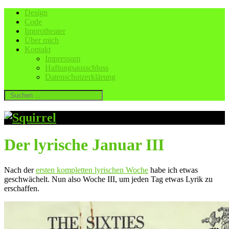
Design
Code
Improtheater
Über mich
Kontakt
Impressum
Haftungsausschluss
Datenschutzerklärung
Der lyrische Januar III
Nach der
ersten kompletten lyrischen Woche
habe ich etwas
geschwächelt. Nun also Woche III, um jeden Tag etwas Lyrik zu
erschaffen.