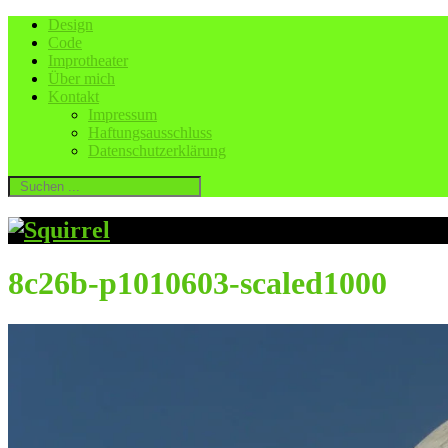
Design
Code
Improtheater
Über mich
Kontakt
Impressum
Haftungsausschluss
Datenschutzerklärung
8c26b-p1010603-scaled1000