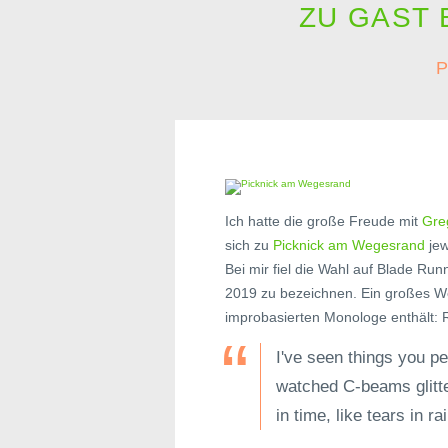
ZU GAST 
P
Ich hatte die große Freude mit
Gre
sich zu
Picknick am Wegesrand
jew
Bei mir fiel die Wahl auf Blade Ru
2019 zu bezeichnen. Ein großes We
improbasierten Monologe enthält:
I've seen things you pe
watched C-beams glitte
in time, like tears in ra