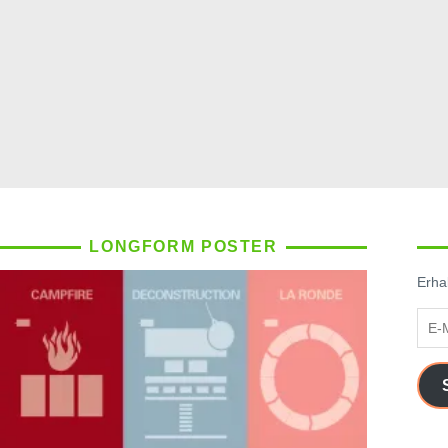
LONGFORM POSTER
Erhal
E-
Mail
Adre