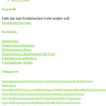
Paypal Me
Falls mir mal Eichhörnchen Geld senden will
paypal.me/macrone
Rechtliches
Impressum
Datenschutzerklärung
Haftungsausschluss
Datenschutz-Einstellungen für User
Datenauszug anfordern
Löschanfrage stellen
Schlagworte
Impro
Improtheater
Herzblut Freie Szene
Design
Colaboradio
Radio
Freies
Radio
Freie
Szene
Harold
Chicago
Logo
Indien
Improv
Urlaub
Corporate
Reise
Berlin
Podcast
Lan
News
Theater
Video
poster
io
Screendesign
Artikel
c-base
Web
Group
Opening
Improvisationstheater
Frontend
Szene
Del Close
impro-
news.de
Historie
geschichte
Berliner Runde
Webdesign
Chicago