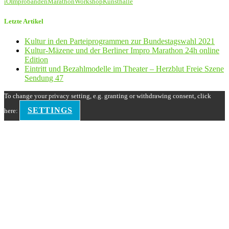
iO
Improbanden
Marathon
Workshop
Kunsthalle
Letzte Artikel
Kultur in den Parteiprogrammen zur Bundestagswahl 2021
Kultur-Mäzene und der Berliner Impro Marathon 24h online
Edition
Eintritt und Bezahlmodelle im Theater – Herzblut Freie Szene
Sendung 47
To change your privacy setting, e.g. granting or withdrawing consent, click
SETTINGS
here: