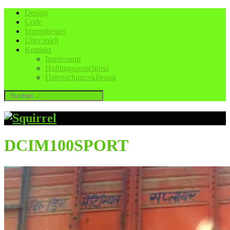
Design
Code
Improtheater
Über mich
Kontakt
Impressum
Haftungsausschluss
Datenschutzerklärung
DCIM100SPORT