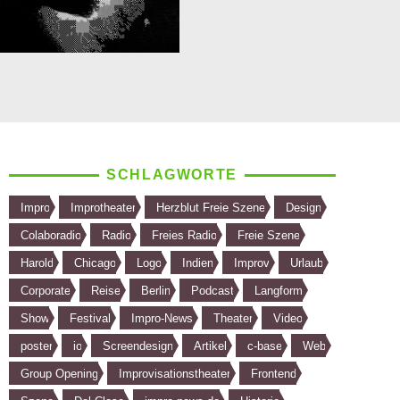
SCHLAGWORTE
Impro
Improtheater
Herzblut Freie Szene
Design
Colaboradio
Radio
Freies Radio
Freie Szene
Harold
Chicago
Logo
Indien
Improv
Urlaub
Corporate
Reise
Berlin
Podcast
Langform
Show
Festival
Impro-News
Theater
Video
poster
io
Screendesign
Artikel
c-base
Web
Group Opening
Improvisationstheater
Frontend