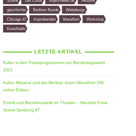
Szene
Del Close
impro-news.de
Historie
geschichte
Berliner Runde
Webdesign
Chicago iO
Improbanden
Marathon
Workshop
Kunsthalle
LETZTE ARTIKEL
Kultur in den Parteiprogrammen zur Bundestagswahl
2021
Kultur-Mäzene und der Berliner Impro Marathon 24h
online Edition
Eintritt und Bezahlmodelle im Theater – Herzblut Freie
Szene Sendung 47