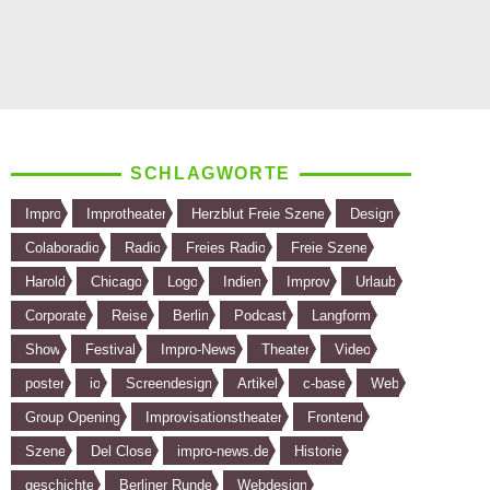
SCHLAGWORTE
Impro
Improtheater
Herzblut Freie Szene
Design
Colaboradio
Radio
Freies Radio
Freie Szene
Harold
Chicago
Logo
Indien
Improv
Urlaub
Corporate
Reise
Berlin
Podcast
Langform
Show
Festival
Impro-News
Theater
Video
poster
io
Screendesign
Artikel
c-base
Web
Group Opening
Improvisationstheater
Frontend
Szene
Del Close
impro-news.de
Historie
geschichte
Berliner Runde
Webdesign