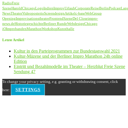
Radio
Freie
Szene
Harold
Chicago
Logo
Indien
Improv
Urlaub
Corporate
Reise
Berlin
Podcast
Lan
News
Theater
Video
poster
io
Screendesign
Artikel
c-base
Web
Group
Opening
Improvisationstheater
Frontend
Szene
Del Close
impro-
news.de
Historie
geschichte
Berliner Runde
Webdesign
Chicago
iO
Improbanden
Marathon
Workshop
Kunsthalle
Letzte Artikel
Kultur in den Parteiprogrammen zur Bundestagswahl 2021
Kultur-Mäzene und der Berliner Impro Marathon 24h online
Edition
Eintritt und Bezahlmodelle im Theater – Herzblut Freie Szene
Sendung 47
To change your privacy setting, e.g. granting or withdrawing consent, click
SETTINGS
here: