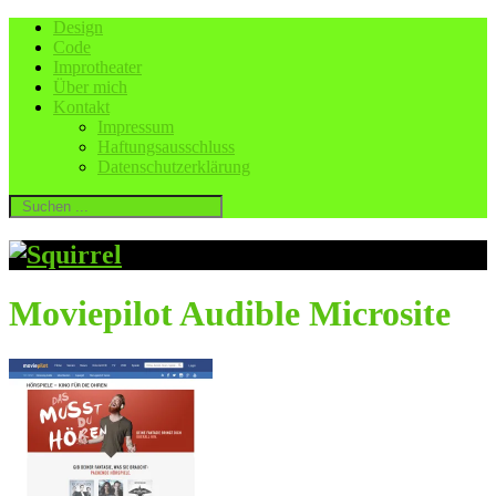
Design
Code
Improtheater
Über mich
Kontakt
Impressum
Haftungsausschluss
Datenschutzerklärung
Moviepilot Audible Microsite