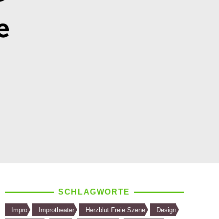
SCHLAGWORTE
Impro
Improtheater
Herzblut Freie Szene
Design