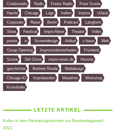
Colaboradio
Radio
Freies Radio
Freie Szene
Harold
Chicago
Logo
Indien
Improv
Urlaub
Corporate
Reise
Berlin
Podcast
Langform
Show
Festival
Impro-News
Theater
Video
poster
io
Screendesign
Artikel
c-base
Web
Group Opening
Improvisationstheater
Frontend
Szene
Del Close
impro-news.de
Historie
geschichte
Berliner Runde
Webdesign
Chicago iO
Improbanden
Marathon
Workshop
Kunsthalle
LETZTE ARTIKEL
Kultur in den Parteiprogrammen zur Bundestagswahl
2021