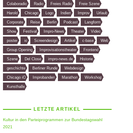
Colaboradio
Radio
Freies Radio
Freie Szene
Harold
Chicago
Logo
Indien
Improv
Urlaub
Corporate
Reise
Berlin
Podcast
Langform
Show
Festival
Impro-News
Theater
Video
poster
io
Screendesign
Artikel
c-base
Web
Group Opening
Improvisationstheater
Frontend
Szene
Del Close
impro-news.de
Historie
geschichte
Berliner Runde
Webdesign
Chicago iO
Improbanden
Marathon
Workshop
Kunsthalle
LETZTE ARTIKEL
Kultur in den Parteiprogrammen zur Bundestagswahl
2021