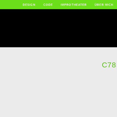
DESIGN
CODE
IMPROTHEATER
ÜBER MICH
C78