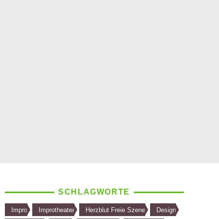
SCHLAGWORTE
Impro
Improtheater
Herzblut Freie Szene
Design