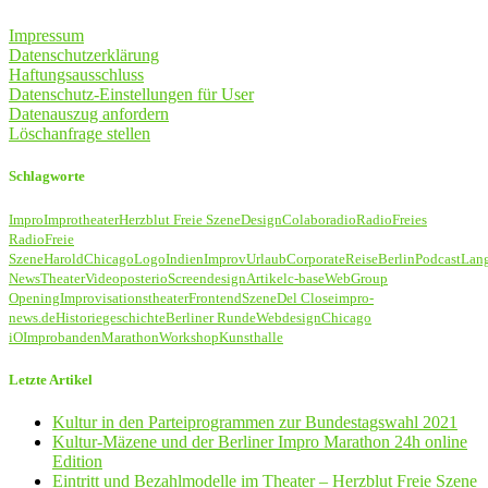
Impressum
Datenschutzerklärung
Haftungsausschluss
Datenschutz-Einstellungen für User
Datenauszug anfordern
Löschanfrage stellen
Schlagworte
Impro
Improtheater
Herzblut Freie Szene
Design
Colaboradio
Radio
Freies
Radio
Freie
Szene
Harold
Chicago
Logo
Indien
Improv
Urlaub
Corporate
Reise
Berlin
Podcast
Lan
News
Theater
Video
poster
io
Screendesign
Artikel
c-base
Web
Group
Opening
Improvisationstheater
Frontend
Szene
Del Close
impro-
news.de
Historie
geschichte
Berliner Runde
Webdesign
Chicago
iO
Improbanden
Marathon
Workshop
Kunsthalle
Letzte Artikel
Kultur in den Parteiprogrammen zur Bundestagswahl 2021
Kultur-Mäzene und der Berliner Impro Marathon 24h online
Edition
Eintritt und Bezahlmodelle im Theater – Herzblut Freie Szene