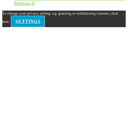
Sendung 47
To change your privacy setting, e.g. granting or withdrawing consent, click
SETTINGS
here: