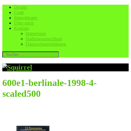
Design
Code
Improtheater
Über mich
Kontakt
Impressum
Haftungsausschluss
Datenschutzerklärung
600e1-berlinale-1998-4-
scaled500