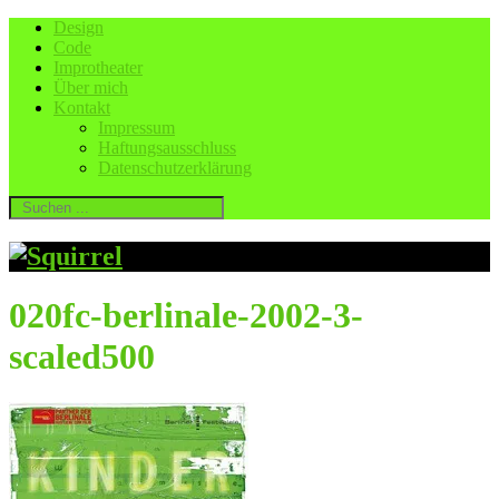
Design
Code
Improtheater
Über mich
Kontakt
Impressum
Haftungsausschluss
Datenschutzerklärung
020fc-berlinale-2002-3-
scaled500