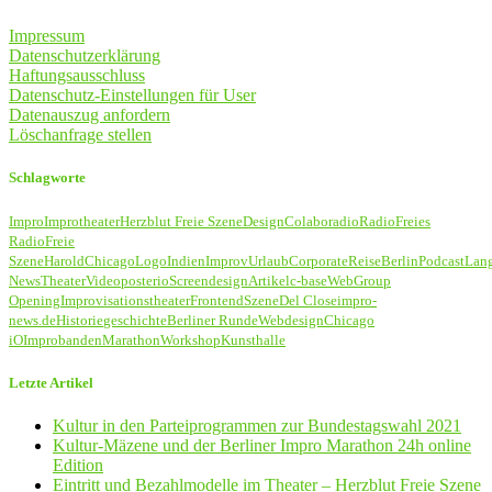
Impressum
Datenschutzerklärung
Haftungsausschluss
Datenschutz-Einstellungen für User
Datenauszug anfordern
Löschanfrage stellen
Schlagworte
Impro
Improtheater
Herzblut Freie Szene
Design
Colaboradio
Radio
Freies
Radio
Freie
Szene
Harold
Chicago
Logo
Indien
Improv
Urlaub
Corporate
Reise
Berlin
Podcast
Lan
News
Theater
Video
poster
io
Screendesign
Artikel
c-base
Web
Group
Opening
Improvisationstheater
Frontend
Szene
Del Close
impro-
news.de
Historie
geschichte
Berliner Runde
Webdesign
Chicago
iO
Improbanden
Marathon
Workshop
Kunsthalle
Letzte Artikel
Kultur in den Parteiprogrammen zur Bundestagswahl 2021
Kultur-Mäzene und der Berliner Impro Marathon 24h online
Edition
Eintritt und Bezahlmodelle im Theater – Herzblut Freie Szene