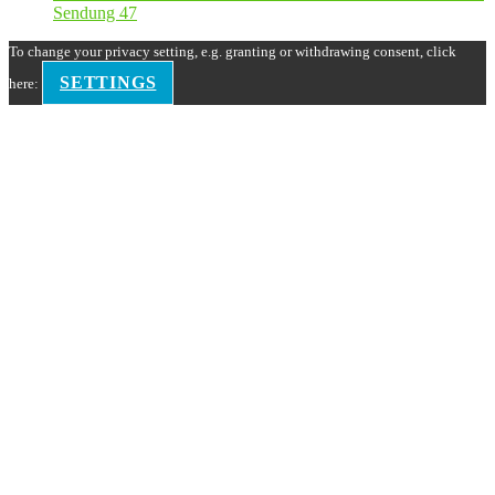
Sendung 47
To change your privacy setting, e.g. granting or withdrawing consent, click
SETTINGS
here: