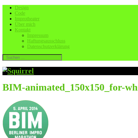
Design
Code
Improtheater
Über mich
Kontakt
Impressum
Haftungsausschluss
Datenschutzerklärung
BIM-animated_150x150_for-whit