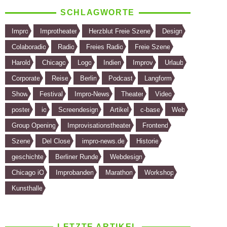
SCHLAGWORTE
Impro
Improtheater
Herzblut Freie Szene
Design
Colaboradio
Radio
Freies Radio
Freie Szene
Harold
Chicago
Logo
Indien
Improv
Urlaub
Corporate
Reise
Berlin
Podcast
Langform
Show
Festival
Impro-News
Theater
Video
poster
io
Screendesign
Artikel
c-base
Web
Group Opening
Improvisationstheater
Frontend
Szene
Del Close
impro-news.de
Historie
geschichte
Berliner Runde
Webdesign
Chicago iO
Improbanden
Marathon
Workshop
Kunsthalle
LETZTE ARTIKEL