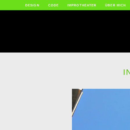
DESIGN
CODE
IMPROTHEATER
ÜBER MICH
I